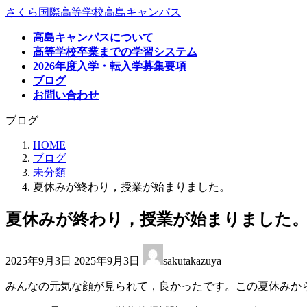
コ
ナ
さくら国際高等学校高島キャンパス
ン
ビ
高島キャンパスについて
テ
ゲ
高等学校卒業までの学習システム
ン
ー
2026年度入学・転入学募集要項
ツ
シ
ブログ
へ
ョ
お問い合わせ
ス
ン
キ
に
ブログ
ッ
移
プ
動
HOME
ブログ
未分類
夏休みが終わり，授業が始まりました。
夏休みが終わり，授業が始まりました
最
2025年9月3日
2025年9月3日
sakutakazuya
終
更
みんなの元気な顔が見られて，良かったです。この夏休みか
新