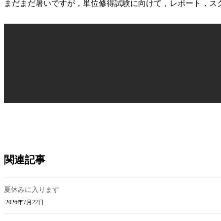
日
まだまだ暑いですが，単位修得試験に向けて，レポート，ス
時
:
関連記事
夏休みに入ります
2026年7月22日